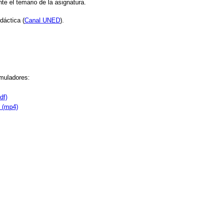
te el temario de la asignatura.
dáctica (
Canal UNED
).
imuladores:
df)
n (mp4)