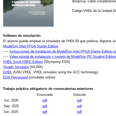
distancia, cubre completamen
Código VHDL de la Unidad Di
Software de simulación
El alumno puede emplear el simulador de VHDL'93 que prefiera. Algunos s
ModelSim Intel FPGA Starter Edition
-----
Instrucciones de instalación de ModelSim Intel FPGA Starter Edition (p
-----
Video tutorial de instalación y manejo de ModelSim PE Student Editio
VHDL Simili FREE Edition
(Shympony EDA)
Vivado Simulator
(XILINX)
GHDL
(GNU VHDL: VHDL simulator using the GCC technology)
EDA Playground
(simulador online)
Trabajo práctico obligatorio de convocatorias anteriores
Enunciado
Solución
Jun. 2026
pdf
pdf
Sep. 2025
pdf
pdf
Jun. 2025
pdf
pdf