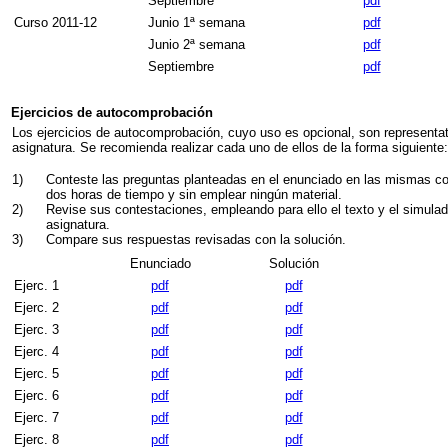
Septiembre
pdf
Curso 2011-12
Junio 1ª semana
pdf
Junio 2ª semana
pdf
Septiembre
pdf
Ejercicios de autocomprobación
Los ejercicios de autocomprobación, cuyo uso es opcional, son representat
asignatura. Se recomienda realizar cada uno de ellos de la forma siguiente:
1)
Conteste las preguntas planteadas en el enunciado en las mismas co
dos horas de tiempo y sin emplear ningún material.
2)
Revise sus contestaciones, empleando para ello el texto y el simulad
asignatura.
3)
Compare sus respuestas revisadas con la solución.
Enunciado
Solución
Ejerc. 1
pdf
pdf
Ejerc. 2
pdf
pdf
Ejerc. 3
pdf
pdf
Ejerc. 4
pdf
pdf
Ejerc. 5
pdf
pdf
Ejerc. 6
pdf
pdf
Ejerc. 7
pdf
pdf
Ejerc. 8
pdf
pdf